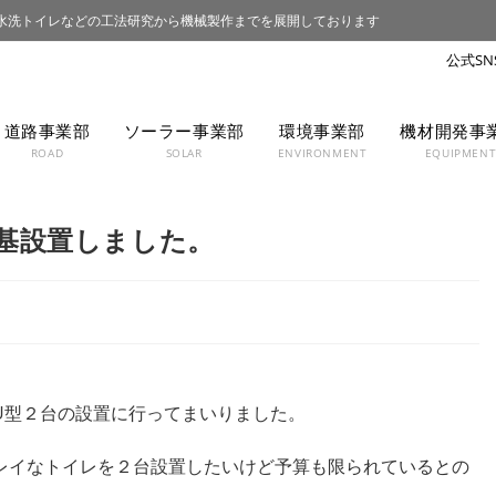
水洗トイレなどの工法研究から機械製作までを展開しております
道路事業部
ソーラー事業部
環境事業部
機材開発事
ROAD
SOLAR
ENVIRONMENT
EQUIPMEN
基設置しました。
U型２台の設置に行ってまいりました。
レイなトイレを２台設置したいけど予算も限られているとの