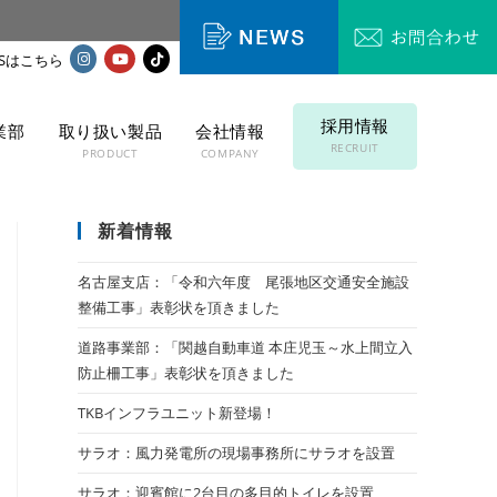
採用情報
業部
取り扱い製品
会社情報
RECRUIT
T
PRODUCT
COMPANY
新着情報
名古屋支店：「令和六年度 尾張地区交通安全施設
整備工事」表彰状を頂きました
道路事業部：「関越自動車道 本庄児玉～水上間立入
防止柵工事」表彰状を頂きました
TKBインフラユニット新登場！
サラオ：風力発電所の現場事務所にサラオを設置
サラオ：迎賓館に2台目の多目的トイレを設置