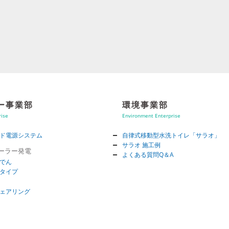
ー事業部
環境事業部
rise
Environment Enterprise
ド電源システム
自律式移動型水洗トイレ「サラオ」
サラオ 施工例
ソーラー発電
よくある質問Q＆A
でん
タイプ
ェアリング