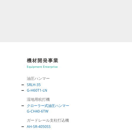
機材開発事業
Equipment Enterprise
油圧ハンマー
SRLH-35
G-H60T1-LN
湿地用杭打機
クローラー式油圧ハンマー
G-CH40-6TW
ガードレール支柱打込機
AH-SR-4050SS