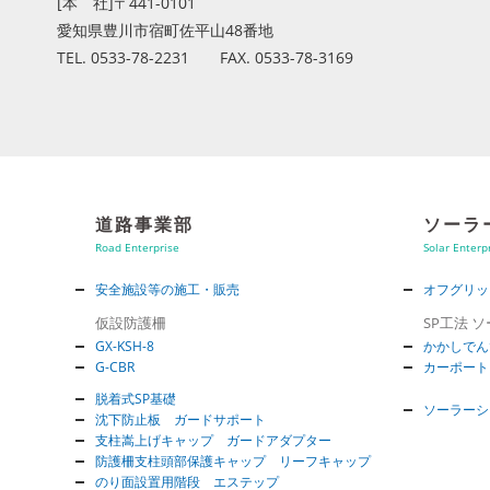
[本 社]〒441-0101
愛知県豊川市宿町佐平山48番地
TEL. 0533-78-2231 FAX. 0533-78-3169
道路事業部
ソーラ
Road Enterprise
Solar Enterp
安全施設等の施工・販売
オフグリッ
仮設防護柵
SP工法 
GX-KSH-8
かかしでん
G-CBR
カーポート
脱着式SP基礎
ソーラーシ
沈下防止板 ガードサポート
支柱嵩上げキャップ ガードアダプター
防護柵支柱頭部保護キャップ リーフキャップ
のり面設置用階段 エステップ