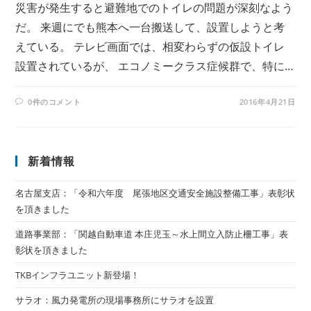
災害が発生すると避難地でのトイレの問題が深刻なよう
だ。 来週にでも熊本へ一台搬送して、設置しようと考
えている。 テレビ画面では、相変わらずの仮設トイレ
設置されているが、 エコノミークラス症候群で、特に…
0件のコメント
2016年4月21日
新着情報
名古屋支店：「令和六年度 尾張地区交通安全施設整備工事」表彰状
を頂きました
道路事業部：「関越自動車道 本庄児玉～水上間立入防止柵工事」表
彰状を頂きました
TKBインフラユニット新登場！
サラオ：風力発電所の現場事務所にサラオを設置