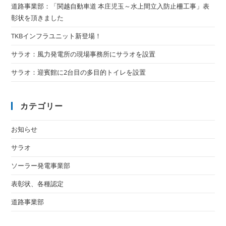
道路事業部：「関越自動車道 本庄児玉～水上間立入防止柵工事」表
彰状を頂きました
TKBインフラユニット新登場！
サラオ：風力発電所の現場事務所にサラオを設置
サラオ：迎賓館に2台目の多目的トイレを設置
カテゴリー
お知らせ
サラオ
ソーラー発電事業部
表彰状、各種認定
道路事業部