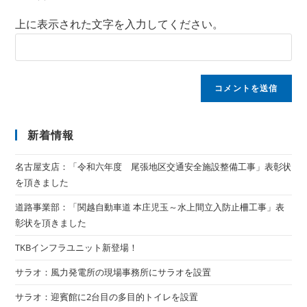
上に表示された文字を入力してください。
新着情報
名古屋支店：「令和六年度 尾張地区交通安全施設整備工事」表彰状
を頂きました
道路事業部：「関越自動車道 本庄児玉～水上間立入防止柵工事」表
彰状を頂きました
TKBインフラユニット新登場！
サラオ：風力発電所の現場事務所にサラオを設置
サラオ：迎賓館に2台目の多目的トイレを設置