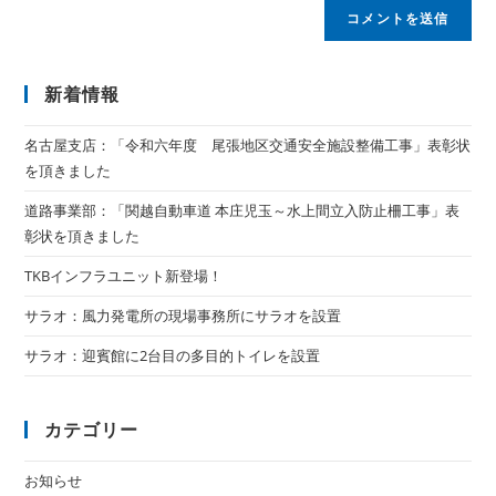
新着情報
名古屋支店：「令和六年度 尾張地区交通安全施設整備工事」表彰状
を頂きました
道路事業部：「関越自動車道 本庄児玉～水上間立入防止柵工事」表
彰状を頂きました
TKBインフラユニット新登場！
サラオ：風力発電所の現場事務所にサラオを設置
サラオ：迎賓館に2台目の多目的トイレを設置
カテゴリー
お知らせ