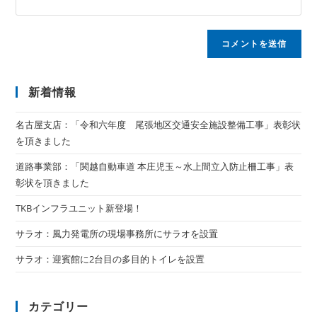
新着情報
名古屋支店：「令和六年度 尾張地区交通安全施設整備工事」表彰状
を頂きました
道路事業部：「関越自動車道 本庄児玉～水上間立入防止柵工事」表
彰状を頂きました
TKBインフラユニット新登場！
サラオ：風力発電所の現場事務所にサラオを設置
サラオ：迎賓館に2台目の多目的トイレを設置
カテゴリー