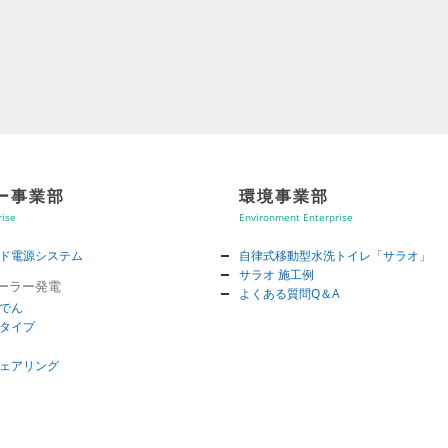
ー事業部
環境事業部
rise
Environment Enterprise
ド電源システム
自律式移動型水洗トイレ「サラオ」
サラオ 施工例
ソーラー発電
よくある質問Q＆A
でん
タイプ
ェアリング