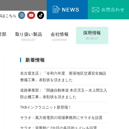
採用情報
業部
取り扱い製品
会社情報
RECRUIT
T
PRODUCT
COMPANY
新着情報
名古屋支店：「令和六年度 尾張地区交通安全施設
整備工事」表彰状を頂きました
道路事業部：「関越自動車道 本庄児玉～水上間立入
防止柵工事」表彰状を頂きました
TKBインフラユニット新登場！
サラオ：風力発電所の現場事務所にサラオを設置
サラオ：迎賓館に2台目の多目的トイレを設置