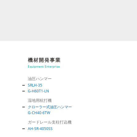
機材開発事業
Equipment Enterprise
油圧ハンマー
SRLH-35
G-H60T1-LN
湿地用杭打機
クローラー式油圧ハンマー
G-CH40-6TW
ガードレール支柱打込機
AH-SR-4050SS