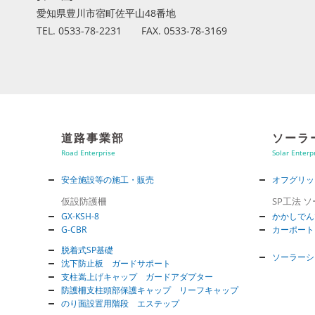
愛知県豊川市宿町佐平山48番地
TEL. 0533-78-2231 FAX. 0533-78-3169
道路事業部
ソーラ
Road Enterprise
Solar Enterp
安全施設等の施工・販売
オフグリッ
仮設防護柵
SP工法 
GX-KSH-8
かかしでん
G-CBR
カーポート
脱着式SP基礎
ソーラーシ
沈下防止板 ガードサポート
支柱嵩上げキャップ ガードアダプター
防護柵支柱頭部保護キャップ リーフキャップ
のり面設置用階段 エステップ