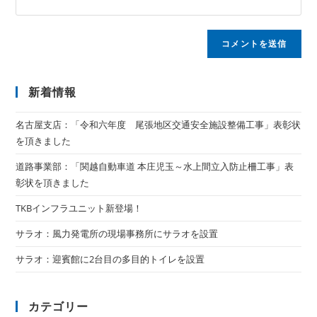
新着情報
名古屋支店：「令和六年度 尾張地区交通安全施設整備工事」表彰状
を頂きました
道路事業部：「関越自動車道 本庄児玉～水上間立入防止柵工事」表
彰状を頂きました
TKBインフラユニット新登場！
サラオ：風力発電所の現場事務所にサラオを設置
サラオ：迎賓館に2台目の多目的トイレを設置
カテゴリー