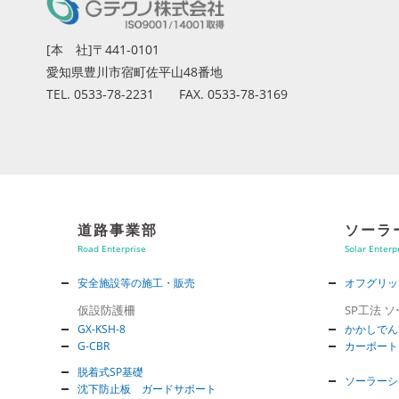
[本 社]〒441-0101
愛知県豊川市宿町佐平山48番地
TEL. 0533-78-2231 FAX. 0533-78-3169
道路事業部
ソーラ
Road Enterprise
Solar Enterp
安全施設等の施工・販売
オフグリッ
仮設防護柵
SP工法 
GX-KSH-8
かかしでん
G-CBR
カーポート
脱着式SP基礎
ソーラーシ
沈下防止板 ガードサポート