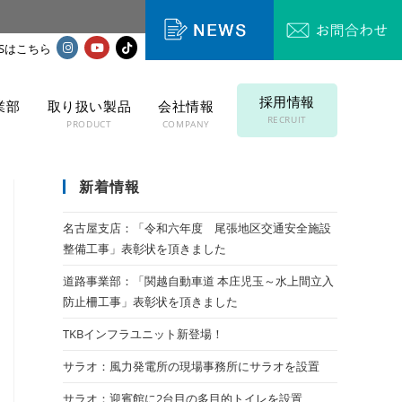
採用情報
業部
取り扱い製品
会社情報
RECRUIT
T
PRODUCT
COMPANY
新着情報
名古屋支店：「令和六年度 尾張地区交通安全施設
整備工事」表彰状を頂きました
道路事業部：「関越自動車道 本庄児玉～水上間立入
防止柵工事」表彰状を頂きました
TKBインフラユニット新登場！
サラオ：風力発電所の現場事務所にサラオを設置
サラオ：迎賓館に2台目の多目的トイレを設置