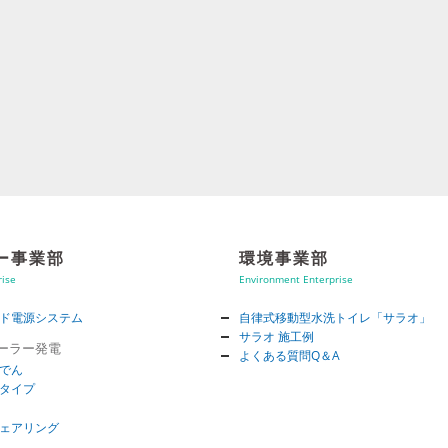
ー事業部
環境事業部
rise
Environment Enterprise
ド電源システム
自律式移動型水洗トイレ「サラオ」
サラオ 施工例
ソーラー発電
よくある質問Q＆A
でん
タイプ
ェアリング