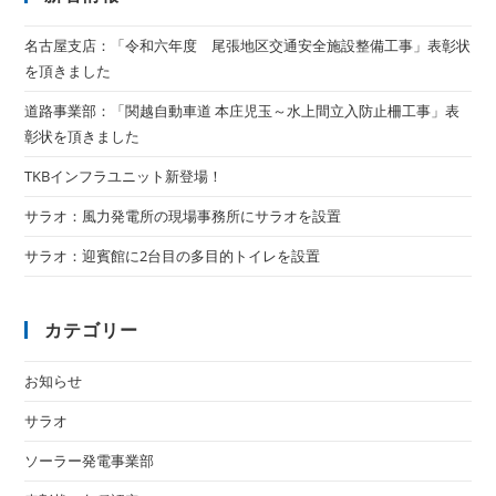
名古屋支店：「令和六年度 尾張地区交通安全施設整備工事」表彰状
を頂きました
道路事業部：「関越自動車道 本庄児玉～水上間立入防止柵工事」表
彰状を頂きました
TKBインフラユニット新登場！
サラオ：風力発電所の現場事務所にサラオを設置
サラオ：迎賓館に2台目の多目的トイレを設置
カテゴリー
お知らせ
サラオ
ソーラー発電事業部