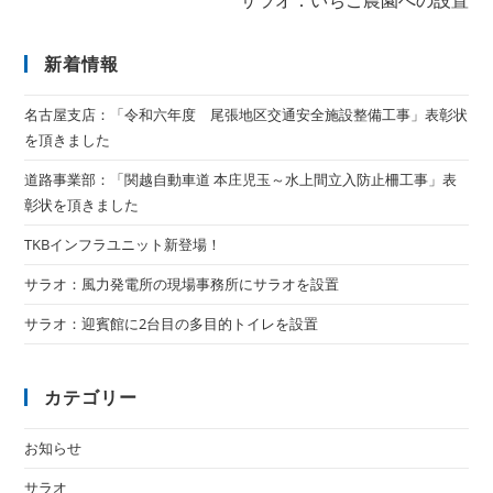
サラオ：いちご農園への設置
新着情報
名古屋支店：「令和六年度 尾張地区交通安全施設整備工事」表彰状
を頂きました
道路事業部：「関越自動車道 本庄児玉～水上間立入防止柵工事」表
彰状を頂きました
TKBインフラユニット新登場！
サラオ：風力発電所の現場事務所にサラオを設置
サラオ：迎賓館に2台目の多目的トイレを設置
カテゴリー
お知らせ
サラオ