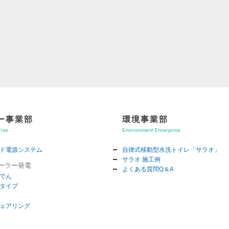
ー事業部
環境事業部
rise
Environment Enterprise
ド電源システム
自律式移動型水洗トイレ「サラオ」
サラオ 施工例
ソーラー発電
よくある質問Q＆A
でん
タイプ
ェアリング