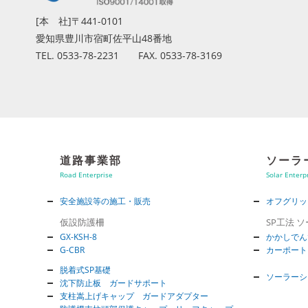
[本 社]〒441-0101
愛知県豊川市宿町佐平山48番地
TEL. 0533-78-2231 FAX. 0533-78-3169
道路事業部
ソーラ
Road Enterprise
Solar Enterp
安全施設等の施工・販売
オフグリッ
仮設防護柵
SP工法 
GX-KSH-8
かかしでん
G-CBR
カーポート
脱着式SP基礎
ソーラーシ
沈下防止板 ガードサポート
支柱嵩上げキャップ ガードアダプター