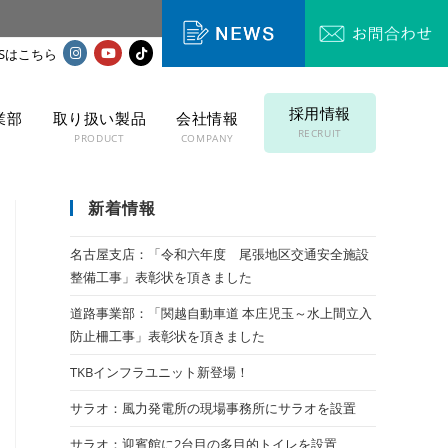
採用情報
業部
取り扱い製品
会社情報
RECRUIT
T
PRODUCT
COMPANY
新着情報
名古屋支店：「令和六年度 尾張地区交通安全施設
整備工事」表彰状を頂きました
道路事業部：「関越自動車道 本庄児玉～水上間立入
防止柵工事」表彰状を頂きました
TKBインフラユニット新登場！
サラオ：風力発電所の現場事務所にサラオを設置
サラオ：迎賓館に2台目の多目的トイレを設置