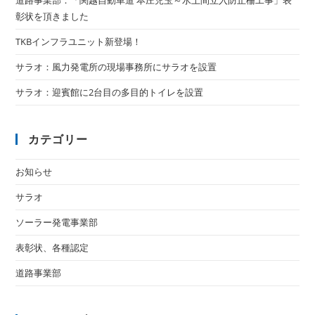
道路事業部：「関越自動車道 本庄児玉～水上間立入防止柵工事」表
彰状を頂きました
TKBインフラユニット新登場！
サラオ：風力発電所の現場事務所にサラオを設置
サラオ：迎賓館に2台目の多目的トイレを設置
カテゴリー
お知らせ
サラオ
ソーラー発電事業部
表彰状、各種認定
道路事業部