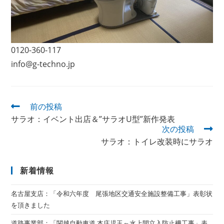
0120-360-117
info@g-techno.jp
前の投稿
サラオ：イベント出店＆”サラオU型”新作発表
次の投稿
サラオ：トイレ改装時にサラオ
新着情報
名古屋支店：「令和六年度 尾張地区交通安全施設整備工事」表彰状
を頂きました
道路事業部：「関越自動車道 本庄児玉～水上間立入防止柵工事」表