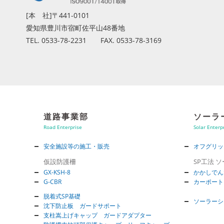
[本 社]〒441-0101
愛知県豊川市宿町佐平山48番地
TEL. 0533-78-2231 FAX. 0533-78-3169
道路事業部
ソーラ
Road Enterprise
Solar Enterp
安全施設等の施工・販売
オフグリッ
仮設防護柵
SP工法 
GX-KSH-8
かかしでん
G-CBR
カーポート
脱着式SP基礎
ソーラーシ
沈下防止板 ガードサポート
支柱嵩上げキャップ ガードアダプター