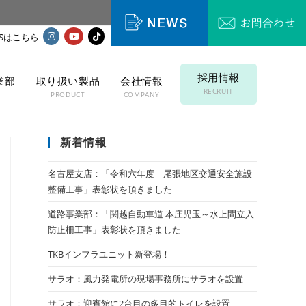
採用情報
業部
取り扱い製品
会社情報
RECRUIT
T
PRODUCT
COMPANY
新着情報
名古屋支店：「令和六年度 尾張地区交通安全施設
整備工事」表彰状を頂きました
道路事業部：「関越自動車道 本庄児玉～水上間立入
防止柵工事」表彰状を頂きました
TKBインフラユニット新登場！
サラオ：風力発電所の現場事務所にサラオを設置
サラオ：迎賓館に2台目の多目的トイレを設置