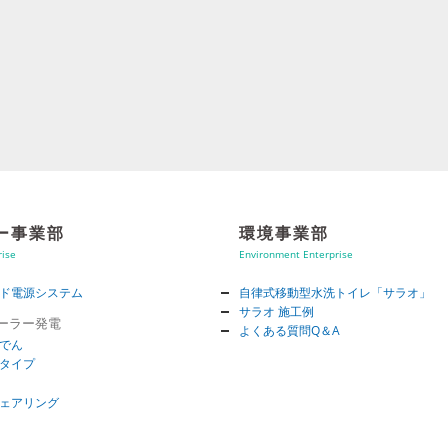
ー事業部
環境事業部
rise
Environment Enterprise
ド電源システム
自律式移動型水洗トイレ「サラオ」
サラオ 施工例
ソーラー発電
よくある質問Q＆A
でん
タイプ
ェアリング