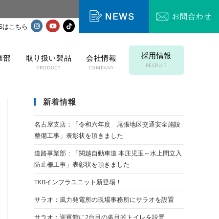
採用情報
業部
取り扱い製品
会社情報
RECRUIT
T
PRODUCT
COMPANY
新着情報
名古屋支店：「令和六年度 尾張地区交通安全施設
整備工事」表彰状を頂きました
道路事業部：「関越自動車道 本庄児玉～水上間立入
防止柵工事」表彰状を頂きました
TKBインフラユニット新登場！
サラオ：風力発電所の現場事務所にサラオを設置
サラオ：迎賓館に2台目の多目的トイレを設置