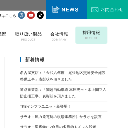
採用情報
業部
取り扱い製品
会社情報
RECRUIT
T
PRODUCT
COMPANY
新着情報
名古屋支店：「令和六年度 尾張地区交通安全施設
整備工事」表彰状を頂きました
道路事業部：「関越自動車道 本庄児玉～水上間立入
防止柵工事」表彰状を頂きました
TKBインフラユニット新登場！
サラオ：風力発電所の現場事務所にサラオを設置
サラオ：迎賓館に2台目の多目的トイレを設置