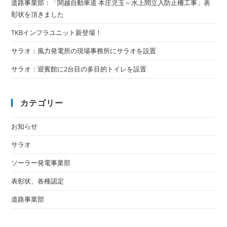
道路事業部：「関越自動車道 本庄児玉～水上間立入防止柵工事」表
彰状を頂きました
TKBインフラユニット新登場！
サラオ：風力発電所の現場事務所にサラオを設置
サラオ：迎賓館に2台目の多目的トイレを設置
カテゴリー
お知らせ
サラオ
ソーラー発電事業部
表彰状、各種認定
道路事業部