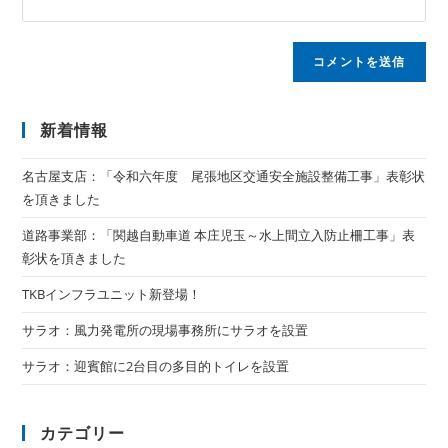
新着情報
名古屋支店：「令和六年度 尾張地区交通安全施設整備工事」表彰状
を頂きました
道路事業部：「関越自動車道 本庄児玉～水上間立入防止柵工事」表
彰状を頂きました
TKBインフラユニット新登場！
サラオ：風力発電所の現場事務所にサラオを設置
サラオ：迎賓館に2台目の多目的トイレを設置
カテゴリー