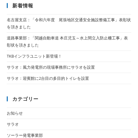
新着情報
名古屋支店：「令和六年度 尾張地区交通安全施設整備工事」表彰状
を頂きました
道路事業部：「関越自動車道 本庄児玉～水上間立入防止柵工事」表
彰状を頂きました
TKBインフラユニット新登場！
サラオ：風力発電所の現場事務所にサラオを設置
サラオ：迎賓館に2台目の多目的トイレを設置
カテゴリー
お知らせ
サラオ
ソーラー発電事業部