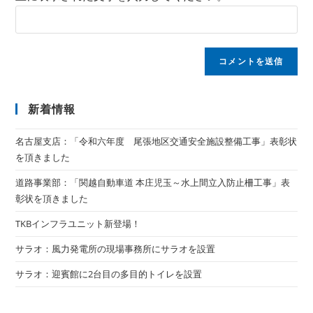
新着情報
名古屋支店：「令和六年度 尾張地区交通安全施設整備工事」表彰状
を頂きました
道路事業部：「関越自動車道 本庄児玉～水上間立入防止柵工事」表
彰状を頂きました
TKBインフラユニット新登場！
サラオ：風力発電所の現場事務所にサラオを設置
サラオ：迎賓館に2台目の多目的トイレを設置