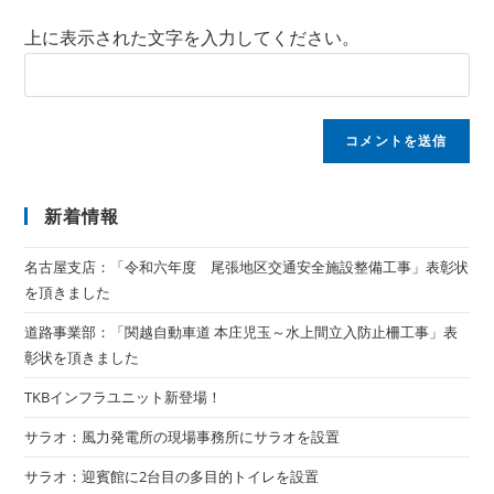
上に表示された文字を入力してください。
新着情報
名古屋支店：「令和六年度 尾張地区交通安全施設整備工事」表彰状
を頂きました
道路事業部：「関越自動車道 本庄児玉～水上間立入防止柵工事」表
彰状を頂きました
TKBインフラユニット新登場！
サラオ：風力発電所の現場事務所にサラオを設置
サラオ：迎賓館に2台目の多目的トイレを設置