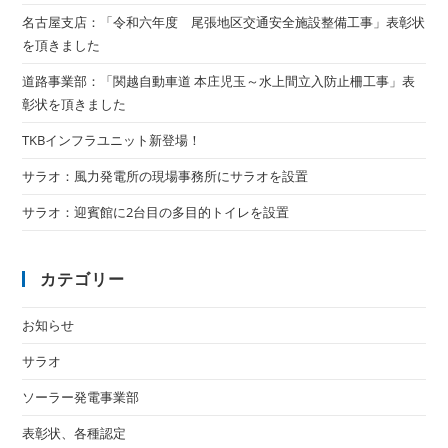
名古屋支店：「令和六年度 尾張地区交通安全施設整備工事」表彰状
を頂きました
道路事業部：「関越自動車道 本庄児玉～水上間立入防止柵工事」表
彰状を頂きました
TKBインフラユニット新登場！
サラオ：風力発電所の現場事務所にサラオを設置
サラオ：迎賓館に2台目の多目的トイレを設置
カテゴリー
お知らせ
サラオ
ソーラー発電事業部
表彰状、各種認定