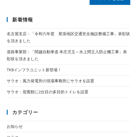
新着情報
名古屋支店：「令和六年度 尾張地区交通安全施設整備工事」表彰状
を頂きました
道路事業部：「関越自動車道 本庄児玉～水上間立入防止柵工事」表
彰状を頂きました
TKBインフラユニット新登場！
サラオ：風力発電所の現場事務所にサラオを設置
サラオ：迎賓館に2台目の多目的トイレを設置
カテゴリー
お知らせ