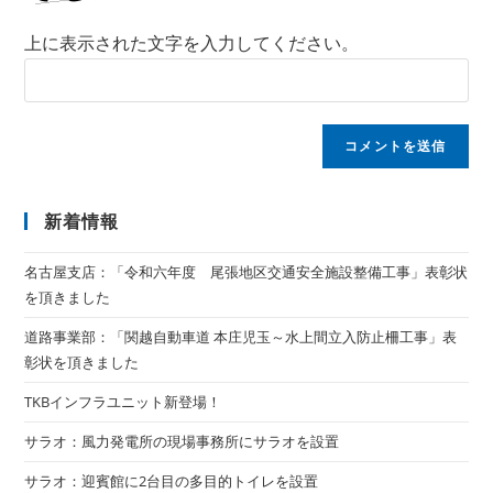
上に表示された文字を入力してください。
新着情報
名古屋支店：「令和六年度 尾張地区交通安全施設整備工事」表彰状
を頂きました
道路事業部：「関越自動車道 本庄児玉～水上間立入防止柵工事」表
彰状を頂きました
TKBインフラユニット新登場！
サラオ：風力発電所の現場事務所にサラオを設置
サラオ：迎賓館に2台目の多目的トイレを設置