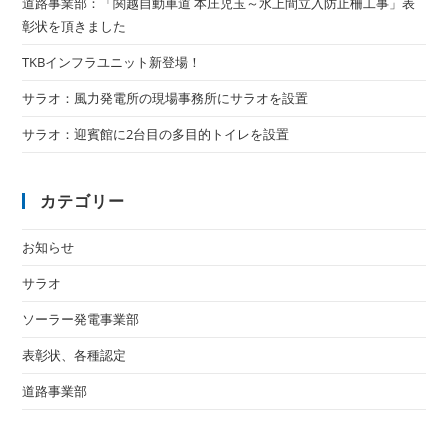
道路事業部：「関越自動車道 本庄児玉～水上間立入防止柵工事」表
彰状を頂きました
TKBインフラユニット新登場！
サラオ：風力発電所の現場事務所にサラオを設置
サラオ：迎賓館に2台目の多目的トイレを設置
カテゴリー
お知らせ
サラオ
ソーラー発電事業部
表彰状、各種認定
道路事業部