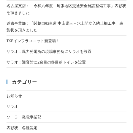
名古屋支店：「令和六年度 尾張地区交通安全施設整備工事」表彰状
を頂きました
道路事業部：「関越自動車道 本庄児玉～水上間立入防止柵工事」表
彰状を頂きました
TKBインフラユニット新登場！
サラオ：風力発電所の現場事務所にサラオを設置
サラオ：迎賓館に2台目の多目的トイレを設置
カテゴリー
お知らせ
サラオ
ソーラー発電事業部
表彰状、各種認定