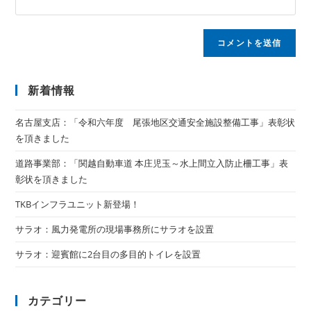
新着情報
名古屋支店：「令和六年度 尾張地区交通安全施設整備工事」表彰状
を頂きました
道路事業部：「関越自動車道 本庄児玉～水上間立入防止柵工事」表
彰状を頂きました
TKBインフラユニット新登場！
サラオ：風力発電所の現場事務所にサラオを設置
サラオ：迎賓館に2台目の多目的トイレを設置
カテゴリー